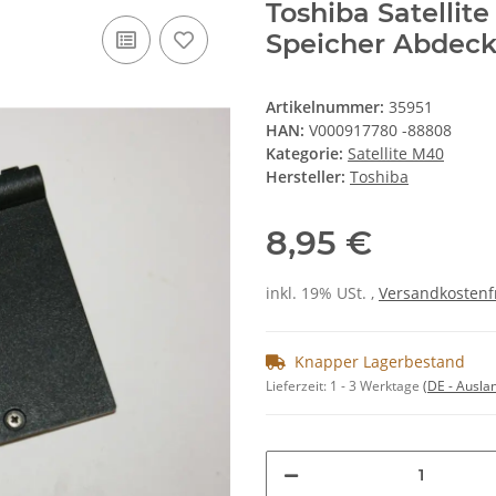
Toshiba Satelli
Speicher Abdec
Artikelnummer:
35951
HAN:
V000917780 -88808
Kategorie:
Satellite M40
Hersteller:
Toshiba
8,95 €
inkl. 19% USt. ,
Versandkostenf
Knapper Lagerbestand
Lieferzeit:
1 - 3 Werktage
(DE - Ausla