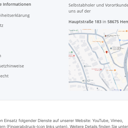
e Informationen
Selbstabholer und Vorortkund
uns
auf der
eiheitserklärung
Hauptstraße 183
in
58675 He
tz
m
setzhinweise
recht
den Einsatz folgender Dienste auf unserer Website: YouTube, Vimeo,
rn (Fingerabdruck-Icon links unten). Weitere Details finden Sie unter