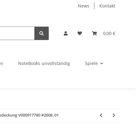
News
Kontakt
0,00 €
en
NoteBooks unvollständig
Spiele
bdeckung V000917780 #2608_01