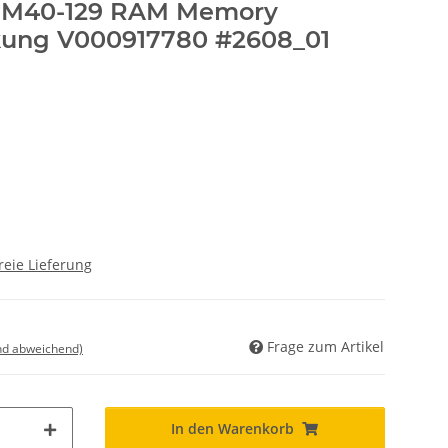
te M40-129 RAM Memory
kung V000917780 #2608_01
reie Lieferung
Frage zum Artikel
nd abweichend)
In den Warenkorb