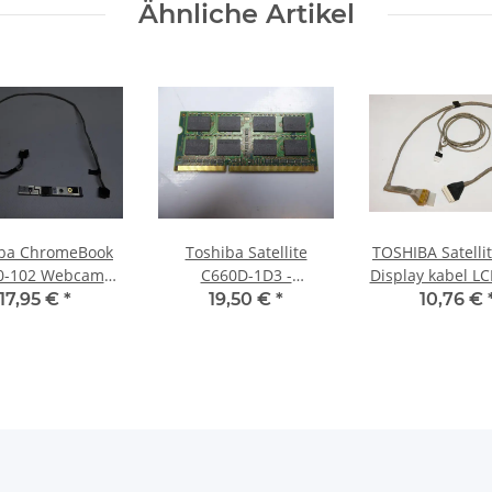
Ähnliche Artikel
iba ChromeBook
Toshiba Satellite
TOSHIBA Satelli
0-102 Webcam
C660D-1D3 -
Display kabel LC
era Modul mit
Arbeitsspeicher 4GB
cable 6017B02
17,95 €
*
19,50 €
*
10,76 €
l AI005521002
RAM Memory DDR3
#2761
#4613