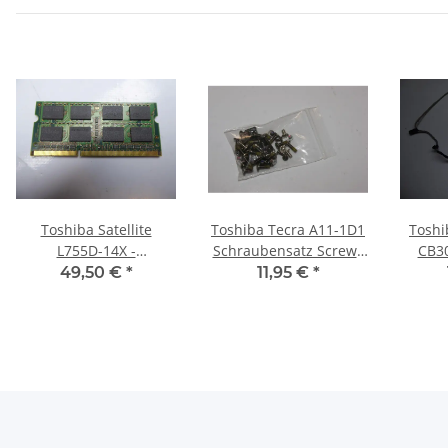
Toshiba Satellite
Toshiba Tecra A11-1D1
Tosh
L755D-14X -
Schraubensatz Screws
CB3
Arbeitsspeicher 8GB
Set #3459
Kam
49,50 €
*
11,95 €
*
RAM Memory DDR3
Kabe