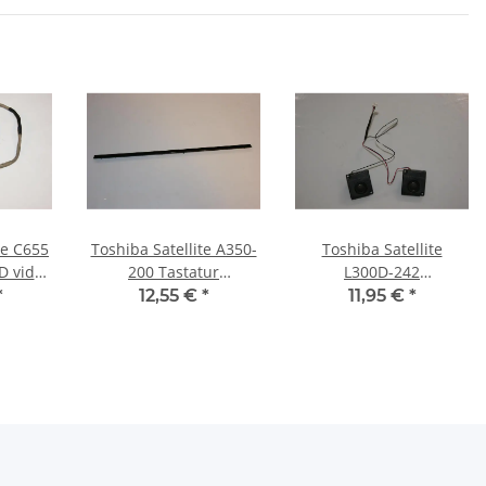
te C655
Toshiba Satellite A350-
Toshiba Satellite
D video
200 Tastatur
L300D-242
65501
Abdeckung Leiste Bezel
Lautsprecher
*
12,55 €
*
11,95 €
*
A2X89L #3469
Soundspeaker
6039B0021701 #3472