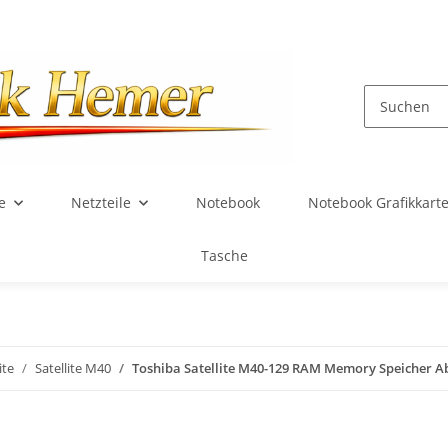
e
Netzteile
Notebook
Notebook Grafikkart
Tasche
ite
Satellite M40
Toshiba Satellite M40-129 RAM Memory Speicher A