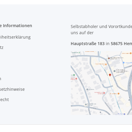
e Informationen
Selbstabholer und Vorortkund
uns
auf der
eiheitserklärung
Hauptstraße 183
in
58675 He
tz
m
setzhinweise
recht