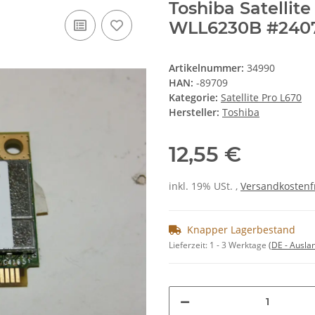
Toshiba Satellit
WLL6230B #240
Artikelnummer:
34990
HAN:
-89709
Kategorie:
Satellite Pro L670
Hersteller:
Toshiba
12,55 €
inkl. 19% USt. ,
Versandkostenf
Knapper Lagerbestand
Lieferzeit:
1 - 3 Werktage
(DE - Ausla