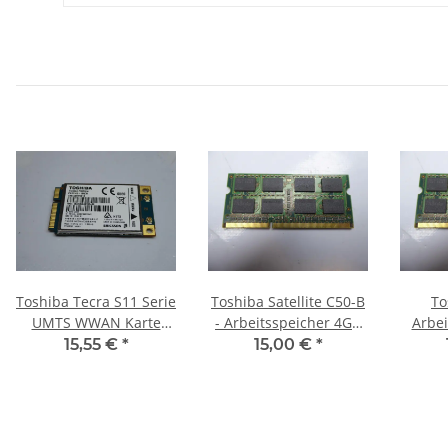
Toshiba Tecra S11 Serie
Toshiba Satellite C50-B
To
UMTS WWAN Karte
- Arbeitsspeicher 4GB
Arbei
F3607gw #3611
RAM Memory DDR3
RAM
15,55 €
*
15,00 €
*