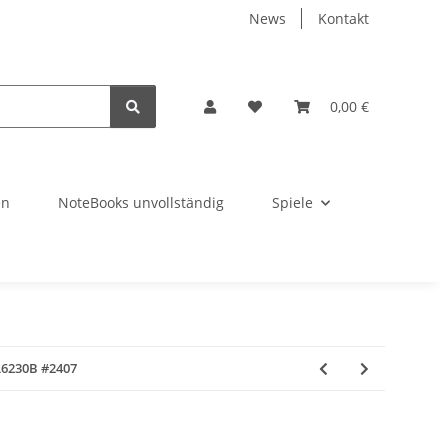
News
Kontakt
0,00 €
en
NoteBooks unvollständig
Spiele
L6230B #2407