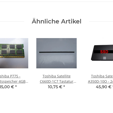
Ähnliche Artikel
shiba P775 -
Toshiba Satellite
Toshiba Satel
tsspeicher 4GB
C660D-1C7 Tastatur
A350D-10O - 2
 Memory DDR3
Abdeckung Leiste Bezel
SSD SATA Festp
15,00 €
*
10,75 €
*
45,90 €
AB2ACS #2571