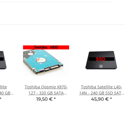
lite
Toshiba Qosmio X870-
Toshiba Satellite L40-
40 GB
127 - 320 GB SATA
14N - 240 GB SSD SATA
latte
HDD/Festplatte
Festplatte
*
19,50 €
*
45,90 €
*