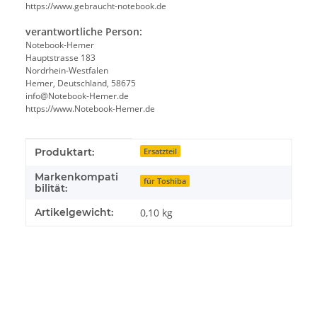
https://www.gebraucht-notebook.de
verantwortliche Person:
Notebook-Hemer
Hauptstrasse 183
Nordrhein-Westfalen
Hemer, Deutschland, 58675
info@Notebook-Hemer.de
https://www.Notebook-Hemer.de
Produkteigenschaft
Wert
Produktart:
Ersatzteil
Markenkompati
für Toshiba
bilität:
Artikelgewicht:
0,10
kg