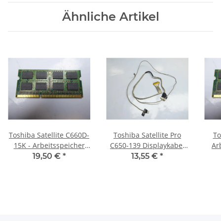
Ähnliche Artikel
Toshiba Satellite C660D-
Toshiba Satellite Pro
To
15K - Arbeitsspeicher
C650-139 Displaykabel
Ar
4GB RAM Memory DDR3
Videokabel
R
19,50 €
*
13,55 €
*
6017B0265501 #3119