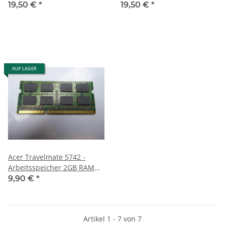
Memory DDR3
19,50 €
*
19,50 €
*
AUF LAGER
Acer Travelmate 5742 -
Arbeitsspeicher 2GB RAM
Memory DDR3
9,90 €
*
Artikel 1 - 7 von 7