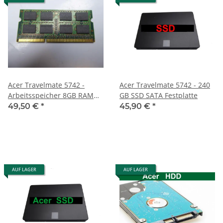
Acer Travelmate 5742 -
Acer Travelmate 5742 - 240
Arbeitsspeicher 8GB RAM
GB SSD SATA Festplatte
Memory DDR3
49,50 €
*
45,90 €
*
AUF LAGER
AUF LAGER