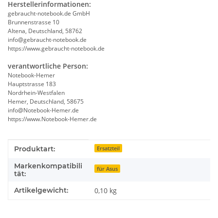
Herstellerinformationen:
gebraucht-notebook.de GmbH
Brunnenstrasse 10
Altena, Deutschland, 58762
info@gebraucht-notebook.de
https://www.gebraucht-notebook.de
verantwortliche Person:
Notebook-Hemer
Hauptstrasse 183
Nordrhein-Westfalen
Hemer, Deutschland, 58675
info@Notebook-Hemer.de
https://www.Notebook-Hemer.de
Produkteigenschaft
Wert
Produktart:
Ersatzteil
Markenkompatibili
für Asus
tät:
Artikelgewicht:
0,10
kg