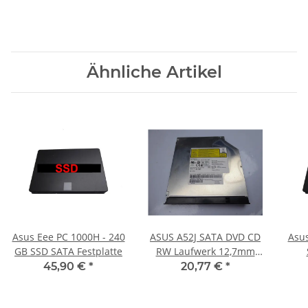
Ähnliche Artikel
Asus Eee PC 1000H - 240
ASUS A52J SATA DVD CD
Asus
GB SSD SATA Festplatte
RW Laufwerk 12,7mm
mit Blende AD-7580S
45,90 €
*
20,77 €
*
#2390