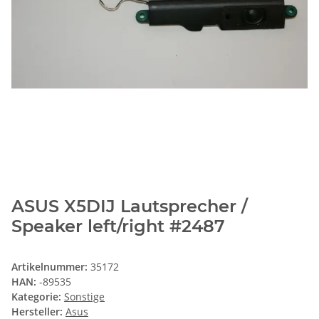
ASUS X5DIJ Lautsprecher /
Speaker left/right #2487
Artikelnummer:
35172
HAN:
-89535
Kategorie:
Sonstige
Hersteller:
Asus