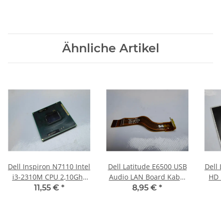
Ähnliche Artikel
Dell Inspiron N7110 Intel
Dell Latitude E6500 USB
Dell 
i3-2310M CPU 2,10Ghz
Audio LAN Board Kabel
HD 
SR04R #CPU-13
Anschlusskabel LF-4041P
L
11,55 €
*
8,95 €
*
#3764