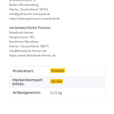
Brunnenstrasse 10
Baden-Württemberg
Altena, Deutschland, 58762
info@gebraucht-notebook.de
https://www.gebraucht-notebook.de
verantwortliche Person:
Notebook-Hemer
Hauptstrasse 183
Nordrhein-Westfalen
Hemer, Deutschland, 58675
info@Notebook-Hemer.de
https://www.Notebook-Hemer.de
Produkteigenschaft
Wert
Produktart:
Ersatzteil
Markenkompati
für Dell
bilität:
Artikelgewicht:
0,10
kg