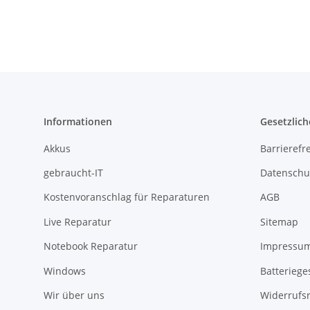
9,5mm 700577-6C1
#4076
Informationen
Gesetzlich
Akkus
Barrierefr
gebraucht-IT
Datenschu
Kostenvoranschlag für Reparaturen
AGB
Live Reparatur
Sitemap
Notebook Reparatur
Impressu
Windows
Batteriege
Wir über uns
Widerrufs