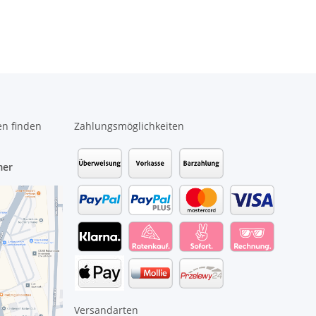
#4694
35090AL00-600-G
Motherboard 798058-
#3047
501 #4169
en finden
Zahlungsmöglichkeiten
mer
Versandarten