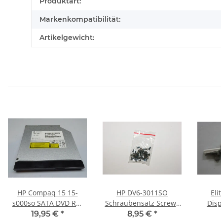
Produkteigenschaft
Wert
Produktart:
Markenkompatibilität:
Artikelgewicht:
HP Compaq 15 15-
HP DV6-3011SO
El
s000so SATA DVD RW
Schraubensatz Screws
Disp
Laufwerk Ultra Slim
Set #2569
Schar
19,95 €
*
8,95 €
*