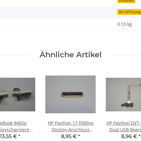
Ersatzteil
für HP/Com
0,10
kg
Ähnliche Artikel
iteBook 8460p
HP Pavilion 17-f080no
HP Pavilion DV7
layscharniere
Display Anschluss
Dual USB Board
niere L+R #3386
Connector vom
Kabel cabl
13,55 €
*
8,95 €
*
8,96 €
*