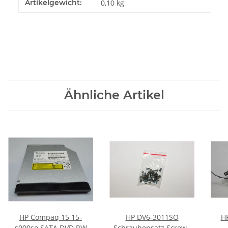
Artikelgewicht:
0,10
kg
Ähnliche Artikel
HP Compaq 15 15-
HP DV6-3011SO
HP
s000so SATA DVD RW
Schraubensatz Screws