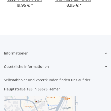
Laufwerk Ultra Slim
Set #2569
So
19,95 €
*
8,95 €
*
9,5mm 700577-6C1
#4076
Informationen
Gesetzliche Informationen
Selbstabholer und Vorortkunden finden uns
auf der
Hauptstraße 183
in
58675 Hemer