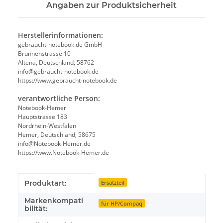
Angaben zur Produktsicherheit
Herstellerinformationen:
gebraucht-notebook.de GmbH
Brunnenstrasse 10
Altena, Deutschland, 58762
info@gebraucht-notebook.de
https://www.gebraucht-notebook.de
verantwortliche Person:
Notebook-Hemer
Hauptstrasse 183
Nordrhein-Westfalen
Hemer, Deutschland, 58675
info@Notebook-Hemer.de
https://www.Notebook-Hemer.de
Produkteigenschaft
Wert
Produktart:
Ersatzteil
Markenkompati
für HP/Compaq
bilität: