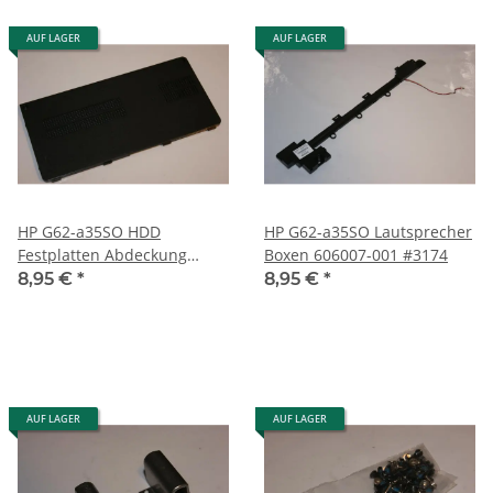
AUF LAGER
AUF LAGER
HP G62-a35SO HDD
HP G62-a35SO Lautsprecher
Festplatten Abdeckung
Boxen 606007-001 #3174
1A226HB00600G #3174
8,95 €
*
8,95 €
*
AUF LAGER
AUF LAGER