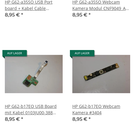
HP G62-a35SO USB Port
HP G62-a35SO Webcam
board + Kabel Cable
Kamera Modul CNF9049_A3
01013JS00-388 #3174
#3174
8,95 €
*
8,95 €
*
AUF LAGER
AUF LAGER
HP G62-b17EO USB Board
HP G62-b17EO Webcam
mit Kabel 0103JU00-388
Kamera #3404
#3404
8,95 €
*
8,95 €
*