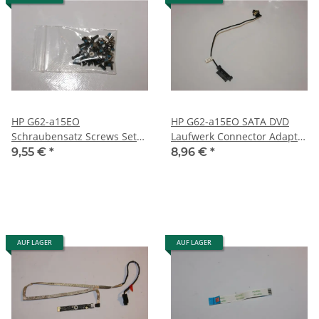
HP G62-a15EO
HP G62-a15EO SATA DVD
Schraubensatz Screws Set
Laufwerk Connector Adapter
#3047
35090AL00-600-G #3047
9,55 €
*
8,96 €
*
AUF LAGER
AUF LAGER