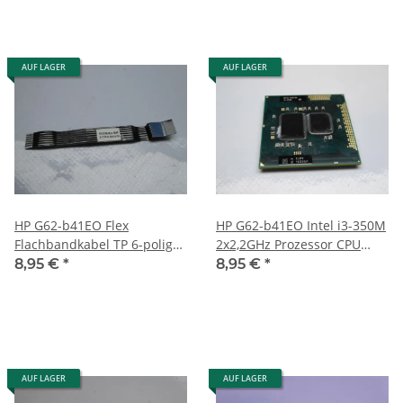
AUF LAGER
AUF LAGER
HP G62-b41EO Flex
HP G62-b41EO Intel i3-350M
Flachbandkabel TP 6-polig
2x2,2GHz Prozessor CPU
6,3cm lang #3882
SLBPK #3882
8,95 €
*
8,95 €
*
AUF LAGER
AUF LAGER