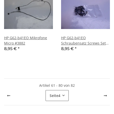
HP G62-b41EO Mikrofone
HP G62-b41EO
Micro #3882
Schraubensatz Screws Set
#3882
8,95 €
*
8,95 €
*
Artikel 61 - 80 von 82
Seite
4