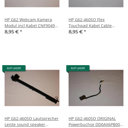
HP G62 Webcam Kamera
HP G62-460SO Flex
Modul incl Kabel CNF9049
Touchpad Kabel Cable
#2126
Flachbandkabel 6pol. 6cm
8,95 €
*
8,95 €
*
#3197
AUF LAGER
AUF LAGER
HP G62-460SO Lautsprecher
HP G62-460SO ORIGINAL
Leiste sound speaker
Powerbuchse DD0AX6PB000