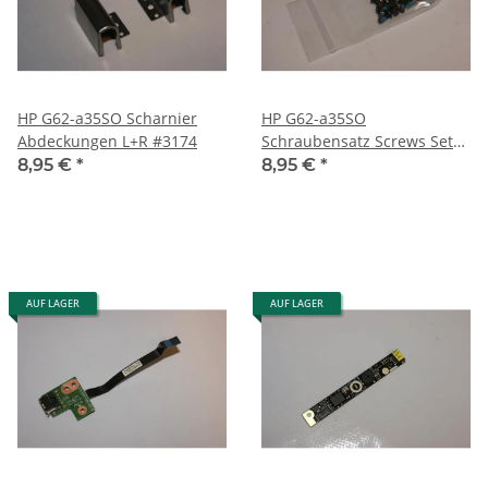
HP G62-a35SO Scharnier
HP G62-a35SO
Abdeckungen L+R #3174
Schraubensatz Screws Set
#3174
8,95 €
*
8,95 €
*
AUF LAGER
AUF LAGER