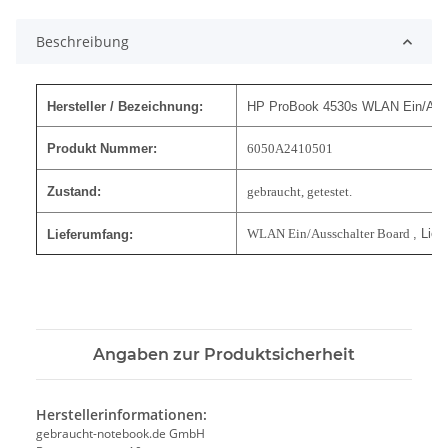
Beschreibung
Hersteller / Bezeichnung:
HP ProBook 4530s WLAN Ein/Auss
Produkt Nummer:
6050A2410501
Zustand:
gebraucht, getestet.
WLAN Ein/Ausschalter Board
, Lief
Lieferumfang:
Angaben zur Produktsicherheit
Herstellerinformationen:
gebraucht-notebook.de GmbH