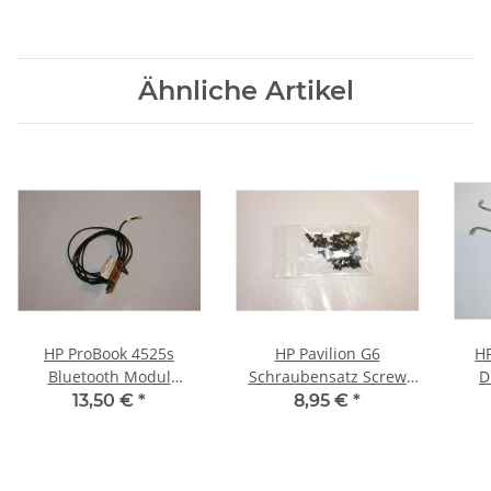
Ähnliche Artikel
HP ProBook 4525s
HP Pavilion G6
HP
Bluetooth Modul
Schraubensatz Screw
D
25.91008.071 #2618
Set #2081
Hing
13,50 €
*
8,95 €
*
TPN