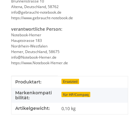
Brunnenstrasse 10
Altena, Deutschland, 58762
info@gebraucht-notebook.de
https://www.gebraucht-notebook.de
verantwortliche Person:
Notebook-Hemer
Hauptstrasse 183
Nordrhein-Westfalen
Hemer, Deutschland, 58675
info@Notebook-Hemer.de
https://www.Notebook-Hemer.de
Produkteigenschaft
Wert
Produktart:
Ersatzteil
Markenkompati
für HP/Compaq
bilität:
Artikelgewicht:
0,10
kg