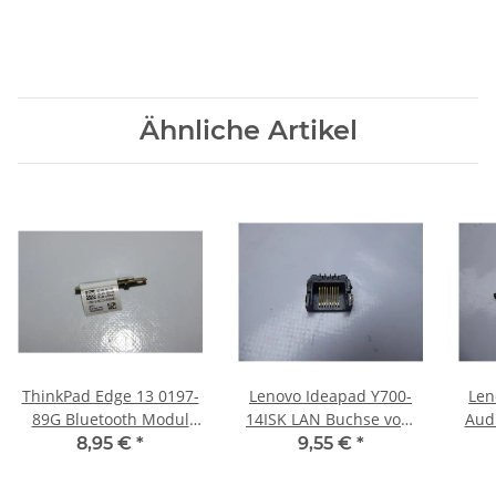
Ähnliche Artikel
ThinkPad Edge 13 0197-
Lenovo Ideapad Y700-
Len
89G Bluetooth Modul
14ISK LAN Buchse vom
Aud
60Y3199 #2703
Mainboard #4482
Ka
8,95 €
*
9,55 €
*