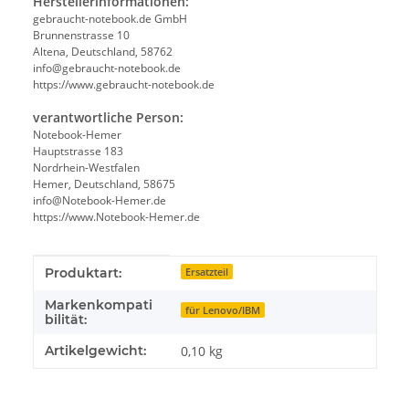
Herstellerinformationen:
gebraucht-notebook.de GmbH
Brunnenstrasse 10
Altena, Deutschland, 58762
info@gebraucht-notebook.de
https://www.gebraucht-notebook.de
verantwortliche Person:
Notebook-Hemer
Hauptstrasse 183
Nordrhein-Westfalen
Hemer, Deutschland, 58675
info@Notebook-Hemer.de
https://www.Notebook-Hemer.de
Produkteigenschaft
Wert
Produktart:
Ersatzteil
Markenkompati
für Lenovo/IBM
bilität:
Artikelgewicht:
0,10
kg