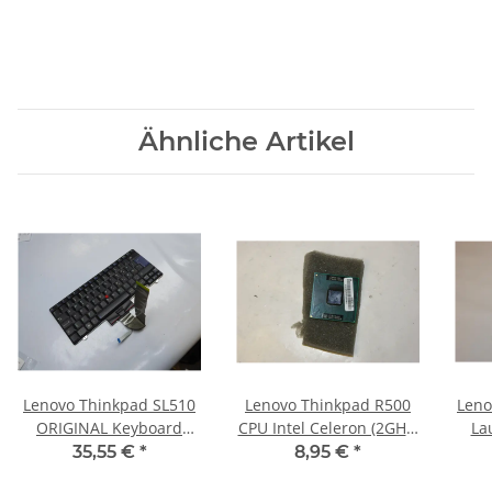
Ähnliche Artikel
Lenovo Thinkpad SL510
Lenovo Thinkpad R500
Leno
ORIGINAL Keyboard
CPU Intel Celeron (2GHz)
La
dansk Layout!! 45N2432
Sockel P SLB6M
1
35,55 €
*
8,95 €
*
#2851
#2120_01