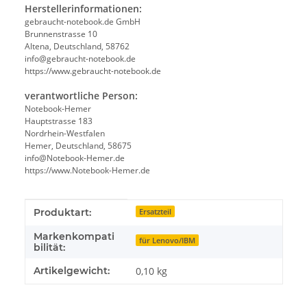
Herstellerinformationen:
gebraucht-notebook.de GmbH
Brunnenstrasse 10
Altena, Deutschland, 58762
info@gebraucht-notebook.de
https://www.gebraucht-notebook.de
verantwortliche Person:
Notebook-Hemer
Hauptstrasse 183
Nordrhein-Westfalen
Hemer, Deutschland, 58675
info@Notebook-Hemer.de
https://www.Notebook-Hemer.de
Produkteigenschaft
Wert
Produktart:
Ersatzteil
Markenkompati
für Lenovo/IBM
bilität:
Artikelgewicht:
0,10
kg