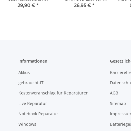
9,5mm Ultra Slim Ohne
SA
29,90 €
*
26,95 €
*
Blende SU-208 #3318
Informationen
Gesetzlich
Akkus
Barrierefr
gebraucht-IT
Datenschu
Kostenvoranschlag für Reparaturen
AGB
Live Reparatur
Sitemap
Notebook Reparatur
Impressu
Windows
Batteriege