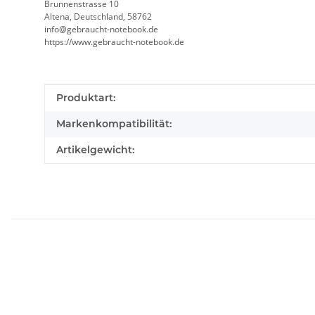
Brunnenstrasse 10
Altena, Deutschland, 58762
info@gebraucht-notebook.de
https://www.gebraucht-notebook.de
Produkteigenschaft
Wert
Produktart:
Markenkompatibilität:
Artikelgewicht: