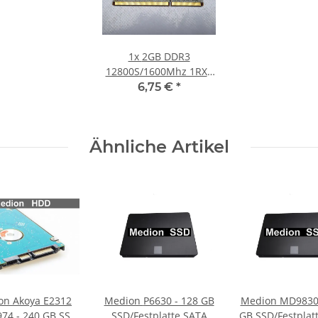
1x
2GB DDR3
12800S/1600Mhz 1RX8
Notebook SO-DIMM
6,75 €
*
RAM Modul PC3 1.5V
Laptop Speicher
Ähnliche Artikel
on Akoya E2312
Medion P6630 - 128 GB
Medion MD98301
74 - 240 GB SSD
SSD/Festplatte SATA
GB SSD/Festplat