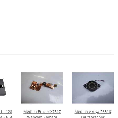
 - 128
Medion Erazer X7817
Medion Akoya P6816
te SATA
Webcam Kamera
Lautsprecher