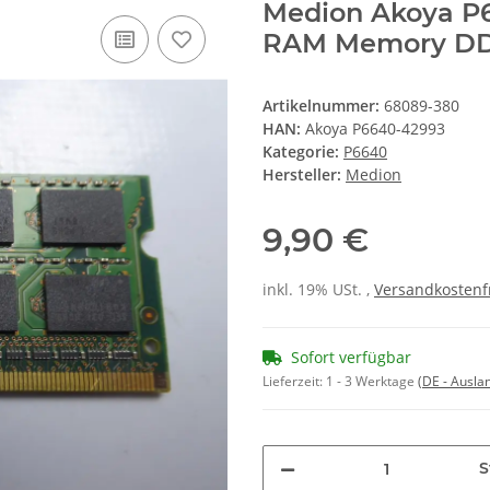
Medion Akoya P6
RAM Memory D
Artikelnummer:
68089-380
HAN:
Akoya P6640-42993
Kategorie:
P6640
Hersteller:
Medion
9,90 €
inkl. 19% USt. ,
Versandkostenf
Sofort verfügbar
Lieferzeit:
1 - 3 Werktage
(DE - Ausla
S