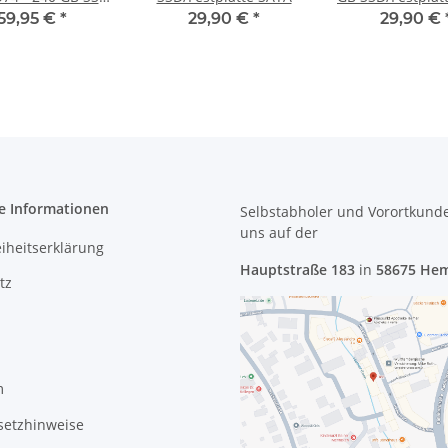
TA Festplatte
59,95 €
*
29,90 €
*
29,90 €
e Informationen
Selbstabholer und Vorortkund
uns
auf der
eiheitserklärung
Hauptstraße 183
in
58675 He
tz
m
setzhinweise