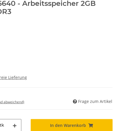
640 - Arbeitsspeicher 2GB
DR3
reie Lieferung
Frage zum Artikel
nd abweichend)
tk
In den Warenkorb