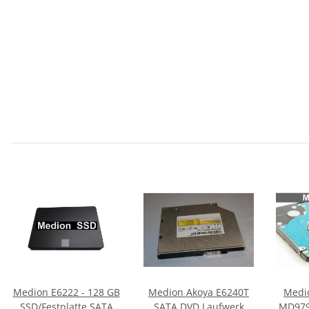
Medion E6222 - 128 GB
Medion Akoya E6240T
Medi
SSD/Festplatte SATA
SATA DVD Laufwerk
MD979