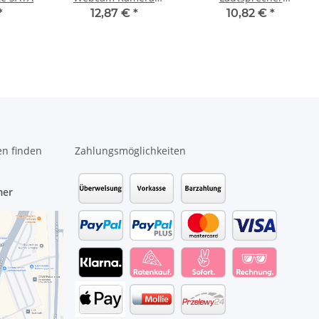
Modul S1F-0004100-
Subwoofer #3946
*
12,87 €
*
10,82 €
*
B36 #4357
en finden
Zahlungsmöglichkeiten
mer