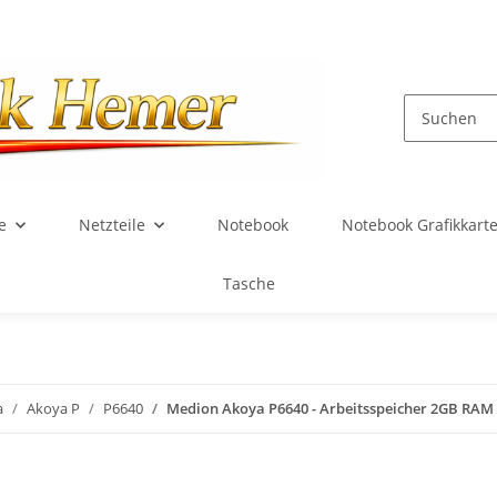
e
Netzteile
Notebook
Notebook Grafikkart
Tasche
a
Akoya P
P6640
Medion Akoya P6640 - Arbeitsspeicher 2GB RA