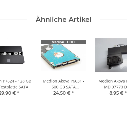
Ähnliche Artikel
8 GB
Medion Akoya P6631 -
Medion Akoya 
Festplatte SATA
500 GB SATA
MD 97770 
HDD/Festplatte
Lautsprech
29,90 €
*
24,50 €
*
8,95 €
*
Soundspeak
23.40466.001 #