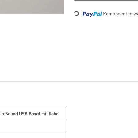
Loading...
Komponenten wer
io Sound USB Board mit Kabel