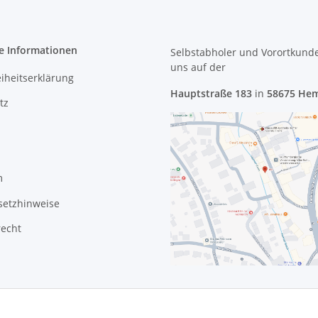
e Informationen
Selbstabholer und Vorortkund
uns
auf der
eiheitserklärung
Hauptstraße 183
in
58675 He
tz
m
setzhinweise
recht