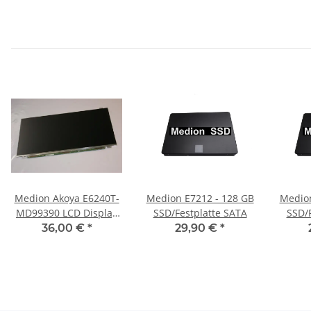
Medion Akoya E6240T-
Medion E7212 - 128 GB
Medion P7624 - 12
MD99390 LCD Display
SSD/Festplatte SATA
SSD/
15.6" matt LP156WH3
36,00 €
*
29,90 €
*
(TL)(T1) #3508M