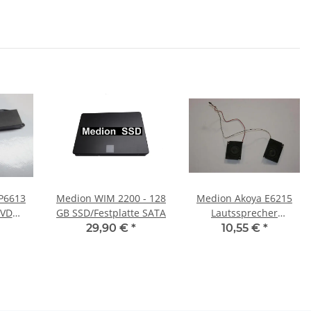
P6613
Medion WIM 2200 - 128
Medion Akoya E6215
DVD
GB SSD/Festplatte SATA
Lautssprecher
er
Soundspeaker #3486
29,90 €
*
10,55 €
*
er
2327_01