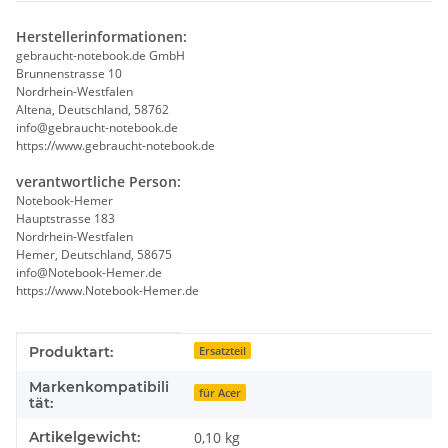
Herstellerinformationen:
gebraucht-notebook.de GmbH
Brunnenstrasse 10
Nordrhein-Westfalen
Altena, Deutschland, 58762
info@gebraucht-notebook.de
https://www.gebraucht-notebook.de
verantwortliche Person:
Notebook-Hemer
Hauptstrasse 183
Nordrhein-Westfalen
Hemer, Deutschland, 58675
info@Notebook-Hemer.de
https://www.Notebook-Hemer.de
Produkteigenschaft
Wert
Produktart:
Ersatzteil
Markenkompatibili
für Acer
tät:
Artikelgewicht:
0,10
kg