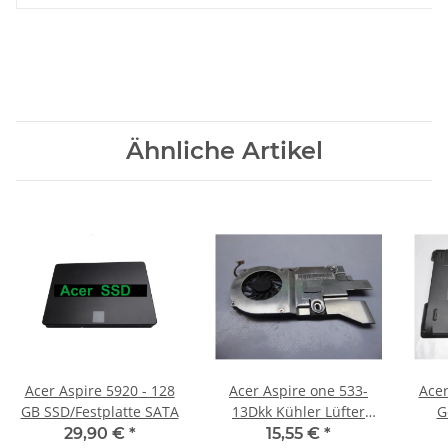
Ähnliche Artikel
Acer Aspire 5920 - 128
Acer Aspire one 533-
Acer
GB SSD/Festplatte SATA
13Dkk Kühler Lüfter
G
Cooling Fan
T
29,90 €
*
15,55 €
*