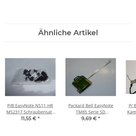
Ähnliche Artikel
P/B EasyNote NS11-HR
Packard Bell EasyNote
P/ 
MS2317 Schraubensatz
TM85 Serie SD
Kam
Screws Set #4111
Kartenleser Card Reader
11,55 €
*
9,69 €
*
Board LS-5896P #4049
DD