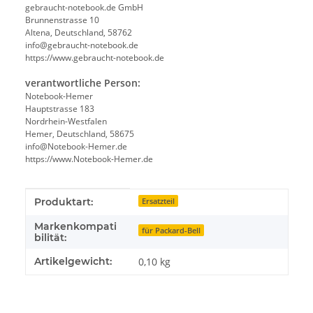
gebraucht-notebook.de GmbH
Brunnenstrasse 10
Altena, Deutschland, 58762
info@gebraucht-notebook.de
https://www.gebraucht-notebook.de
verantwortliche Person:
Notebook-Hemer
Hauptstrasse 183
Nordrhein-Westfalen
Hemer, Deutschland, 58675
info@Notebook-Hemer.de
https://www.Notebook-Hemer.de
Produkteigenschaft
Wert
Produktart:
Ersatzteil
Markenkompati
für Packard-Bell
bilität:
Artikelgewicht:
0,10
kg