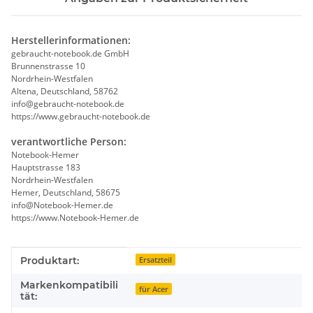
Herstellerinformationen:
gebraucht-notebook.de GmbH
Brunnenstrasse 10
Nordrhein-Westfalen
Altena, Deutschland, 58762
info@gebraucht-notebook.de
https://www.gebraucht-notebook.de
verantwortliche Person:
Notebook-Hemer
Hauptstrasse 183
Nordrhein-Westfalen
Hemer, Deutschland, 58675
info@Notebook-Hemer.de
https://www.Notebook-Hemer.de
Produkteigenschaft
Wert
Produktart:
Ersatzteil
Markenkompatibili
für Acer
tät: