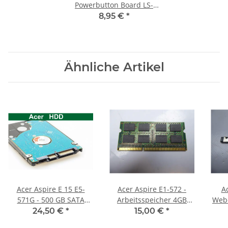
Powerbutton Board LS-
5893P #2509
8,95 €
*
Ähnliche Artikel
Acer Aspire E 15 E5-
Acer Aspire E1-572 -
A
571G - 500 GB SATA
Arbeitsspeicher 4GB
Web
HDD/Festplatte
RAM Memory DDR3
NC
24,50 €
*
15,00 €
*