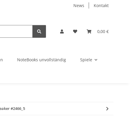
News
Kontakt
0,00 €
en
NoteBooks unvollständig
Spiele
eaker #2466_5