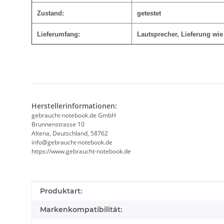
Zustand:
getestet
Lieferumfang:
Lautsprecher, Lieferung wie
Herstellerinformationen:
gebraucht-notebook.de GmbH
Brunnenstrasse 10
Altena, Deutschland, 58762
info@gebraucht-notebook.de
https://www.gebraucht-notebook.de
Produkteigenschaft
Wert
Produktart:
Markenkompatibilität: