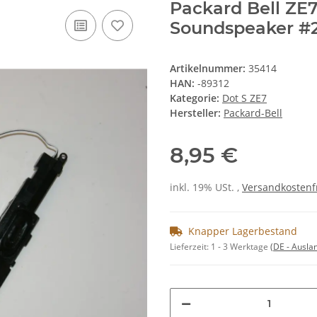
Packard Bell ZE
Soundspeaker #
Artikelnummer:
35414
HAN:
-89312
Kategorie:
Dot S ZE7
Hersteller:
Packard-Bell
8,95 €
inkl. 19% USt. ,
Versandkostenf
Knapper Lagerbestand
Lieferzeit:
1 - 3 Werktage
(DE - Ausla