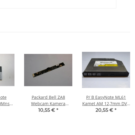
Note
Packard Bell ZA8
P/ B EasyNote ML61
0Mnsk
Webcam Kamera
Kamet AM 12,7mm DVD
 Lüfter
Modul 090406-3 #3254
Laufwerk Brenner SATA
*
10,55 €
*
20,55 €
*
13N0-A8A0201 #2255
GSA-T50N #2478