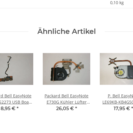
0,10
kg
Ähnliche Artikel
rd Bell EasyNote
Packard Bell EasyNote
P. Bell Easy
S2273 USB Board
E730G Kühler Lüfter
LE69KB-KB4G5
mit Kabel
AT0FO002DR0 #3558
CPU Kühler und
8,95 €
*
26,05 €
*
17,95 €
BU02.01M #2830