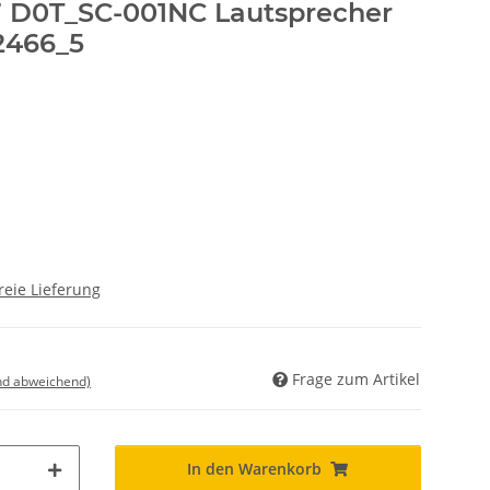
7 D0T_SC-001NC Lautsprecher
2466_5
reie Lieferung
Frage zum Artikel
nd abweichend)
In den Warenkorb