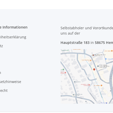
e Informationen
Selbstabholer und Vorortkund
uns
auf der
eiheitserklärung
Hauptstraße 183
in
58675 He
tz
m
setzhinweise
recht