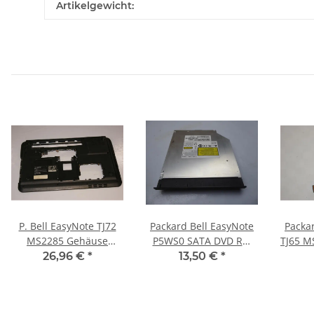
Artikelgewicht:
P. Bell EasyNote TJ72
Packard Bell EasyNote
Packa
MS2285 Gehäuse
P5WS0 SATA DVD RW
TJ65 M
Unterteil Schale
Laufwerk mit Blende
26,96 €
*
13,50 €
*
39.4FM04.XXX #3453
TD10RS #4322
48.4