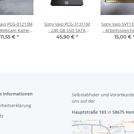
Vaio PCG-81213M
Sony Vaio PCG-31311M
Sony Vaio SVT1
 Webcam Kamera
- 240 GB SSD SATA
- Arbeitsspeich
Modul mit Kabel #3974
Festplatte
RAM Memory 
11,55 €
*
45,90 €
*
15,00 €
e Informationen
Selbstabholer und Vorortkund
uns
auf der
eiheitserklärung
Hauptstraße 183
in
58675 He
tz