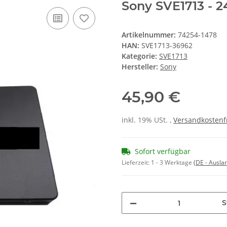
Sony SVE1713 - 
Artikelnummer:
74254-1478
HAN:
SVE1713-36962
Kategorie:
SVE1713
Hersteller:
Sony
45,90 €
inkl. 19% USt. ,
Versandkostenf
Sofort verfügbar
Lieferzeit:
1 - 3 Werktage
(DE - Ausla
S
Loading...