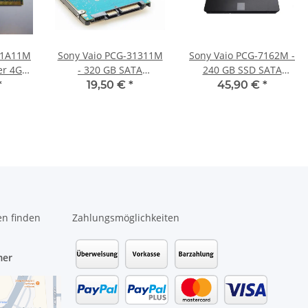
31A11M
Sony Vaio PCG-31311M
Sony Vaio PCG-7162M -
er 4GB
- 320 GB SATA
240 GB SSD SATA
DDR3
HDD/Festplatte
Festplatte
*
19,50 €
*
45,90 €
*
en finden
Zahlungsmöglichkeiten
mer