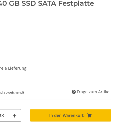
240 GB SSD SATA Festplatte
reie Lieferung
Frage zum Artikel
nd abweichend)
tk
In den Warenkorb