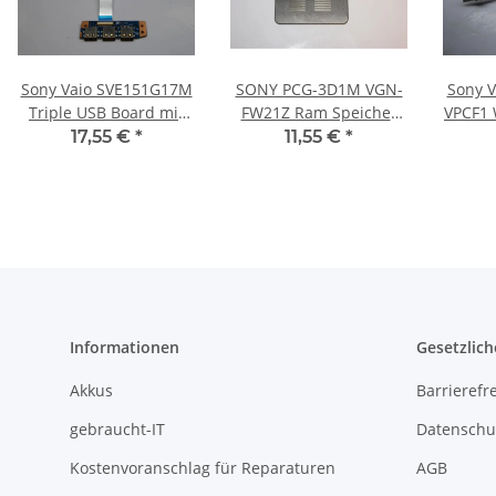
Sony Vaio SVE151G17M
SONY PCG-3D1M VGN-
Sony 
Triple USB Board mit
FW21Z Ram Speicher
VPCF1
Kabel DA0HK6TB6F0
Memory Abdeckung
17,55 €
*
11,55 €
*
#3603
Klappe Cover #3236
Informationen
Gesetzlich
Akkus
Barrierefr
gebraucht-IT
Datenschu
Kostenvoranschlag für Reparaturen
AGB