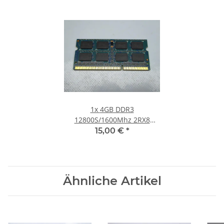
1x
4GB DDR3
12800S/1600Mhz 2RX8
Notebook SO-DIMM RAM
15,00 €
*
Modul PC3 Laptop Speicher
#30
Ähnliche Artikel