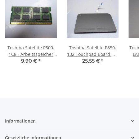
Toshiba Satellite P500-
Toshiba Satellite P850-
Tosh
1C8 - Arbeitsspeicher
132 Touchpad Board mit
LA
2GB RAM Memory DDR3
Kabel 920-002215-03
9,90 €
*
25,55 €
*
#4279
Informationen
Gesetzliche Informationen