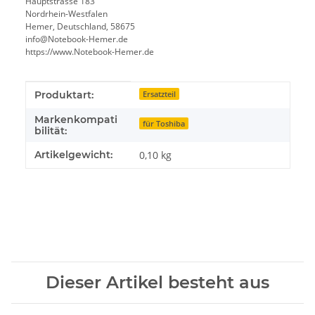
Hauptstrasse 183
Nordrhein-Westfalen
Hemer, Deutschland, 58675
info@Notebook-Hemer.de
https://www.Notebook-Hemer.de
Produkteigenschaft
Wert
Produktart:
Ersatzteil
Markenkompati
für Toshiba
bilität:
Artikelgewicht:
0,10
kg
Dieser Artikel besteht aus