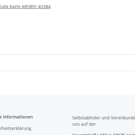
LAN Karte AR5B91 #2384
e Informationen
Selbstabholer und Vorortkund
uns
auf der
eiheitserklärung