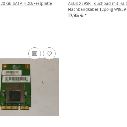
320 GB SATA HDD/Festplatte
ASUS X59SR Touchpad mit Hal
Flachbandkabel 12polig WJ839
17,95 €
*