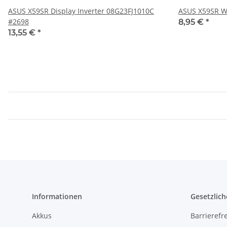
ASUS X59SR Display Inverter 08G23FJ1010C
ASUS X59SR W
#2698
8,95 €
*
13,55 €
*
Informationen
Gesetzlich
Akkus
Barrierefr