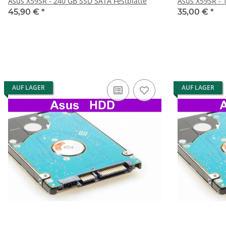
Asus X59SR - 240 GB SSD SATA Festplatte
Asus X59SR - 
45,90 €
*
35,00 €
*
AUF LAGER
AUF LAGER