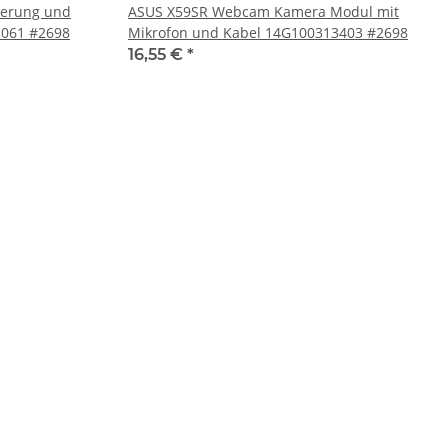
terung und
ASUS X59SR Webcam Kamera Modul mit
-061 #2698
Mikrofon und Kabel 14G100313403 #2698
16,55 €
*