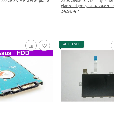
1000 GB SATA HDD/Festplatte
ASUS X59SR LCD Display Panel 
glänzend gossy B154EW08 #2
34,96 €
*
AUF LAGER