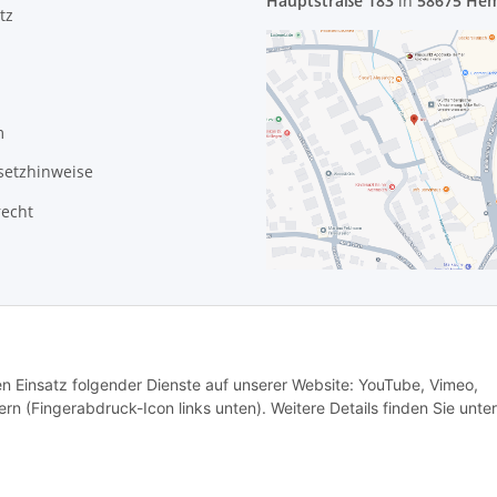
Hauptstraße 183
in
58675 He
tz
m
setzhinweise
recht
den Einsatz folgender Dienste auf unserer Website: YouTube, Vimeo,
rn (Fingerabdruck-Icon links unten). Weitere Details finden Sie unter