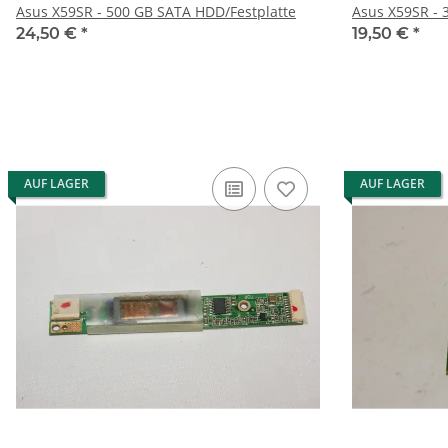
Asus X59SR - 500 GB SATA HDD/Festplatte
Asus X59SR - 
24,50 €
*
19,50 €
*
AUF LAGER
AUF LAGER