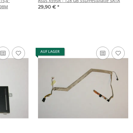
15,4"
Asus X59SR - 128 GB SSD/Festplatte SATA
698M
29,90 €
*
AUF LAGER