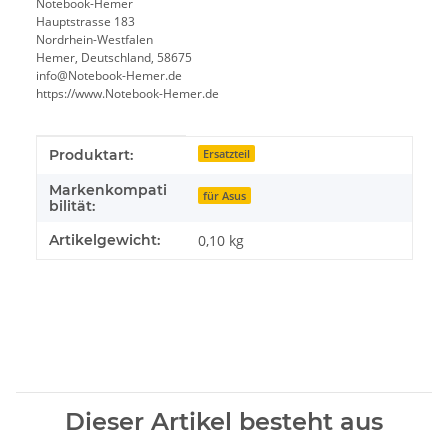
Notebook-Hemer
Hauptstrasse 183
Nordrhein-Westfalen
Hemer, Deutschland, 58675
info@Notebook-Hemer.de
https://www.Notebook-Hemer.de
Produkteigenschaft
Wert
Produktart:
Ersatzteil
Markenkompati
für Asus
bilität:
Artikelgewicht:
0,10
kg
Dieser Artikel besteht aus