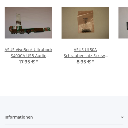
ASUS VivoBook Ultrabook
ASUS UL50A
S400CA USB Audio
Schraubensatz Screws
Board mit Kabel
Set #2146
S
17,95 €
*
8,95 €
*
32XJ7IB0010 #3179
Informationen