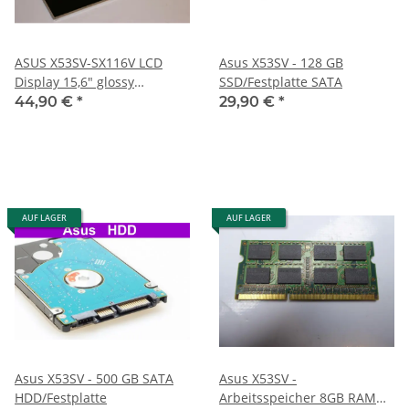
ASUS X53SV-SX116V LCD
Asus X53SV - 128 GB
Display 15,6" glossy
SSD/Festplatte SATA
glänzend LP156WH4
44,90 €
*
29,90 €
*
#3252M
AUF LAGER
AUF LAGER
Asus X53SV - 500 GB SATA
Asus X53SV -
HDD/Festplatte
Arbeitsspeicher 8GB RAM