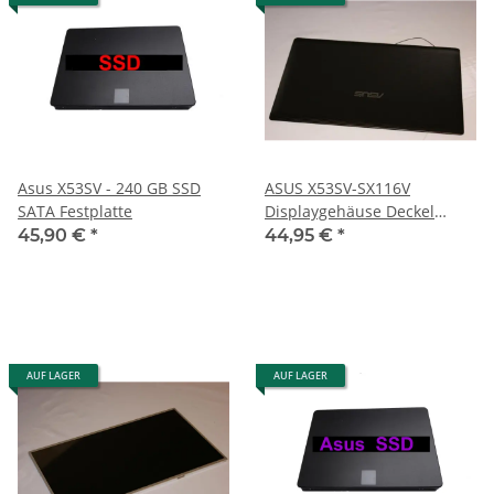
Asus X53SV - 240 GB SSD
ASUS X53SV-SX116V
SATA Festplatte
Displaygehäuse Deckel
13GN3C4AP010 #3252
45,90 €
*
44,95 €
*
AUF LAGER
AUF LAGER