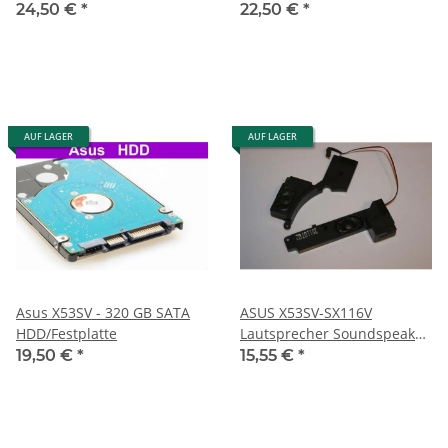
Memory DDR3
24,50 €
*
22,50 €
*
AUF LAGER
AUF LAGER
Asus X53SV - 320 GB SATA
ASUS X53SV-SX116V
HDD/Festplatte
Lautsprecher Soundspeaker
#3252
19,50 €
*
15,55 €
*