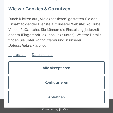
Wie wir Cookies & Co nutzen
Durch Klicken auf „Alle akzeptieren“ gestatten Sie den
Einsatz folgender Dienste auf unserer Website: YouTube,
Vimeo, ReCaptcha. Sie können die Einstellung jederzeit
ändern (Fingerabdruck-Icon links unten). Weitere Details
finden Sie unter
Konfigurieren
und in unserer
Datenschutzerklärung
.
Versandarten
Impressum
|
Datenschutz
Alle akzeptieren
Konfigurieren
Vertrag widerrufen
* Alle Preise inkl. gesetzlicher USt., zzgl.
Versand
Ablehnen
© Notebook Hemer
Powered by
JTL-Shop