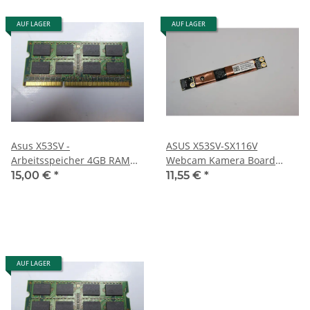
AUF LAGER
AUF LAGER
Asus X53SV -
ASUS X53SV-SX116V
Arbeitsspeicher 4GB RAM
Webcam Kamera Board
Memory DDR3
04G6200086K1 #3252
15,00 €
*
11,55 €
*
AUF LAGER