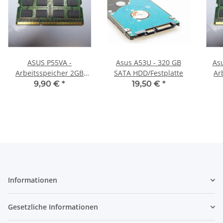
ASUS P55VA -
Asus A53U - 320 GB
Asu
Arbeitsspeicher 2GB
SATA HDD/Festplatte
Ar
RAM Memory DDR3
R
9,90 €
*
19,50 €
*
Informationen
Gesetzliche Informationen