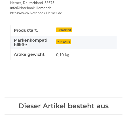
Hemer, Deutschland, 58675
info@Notebook-Hemer.de
https://www.Notebook-Hemer.de
Produkteigenschaft
Wert
Produktart:
Ersatzteil
Markenkompati
für Asus
bilität:
Artikelgewicht:
0,10
kg
Dieser Artikel besteht aus