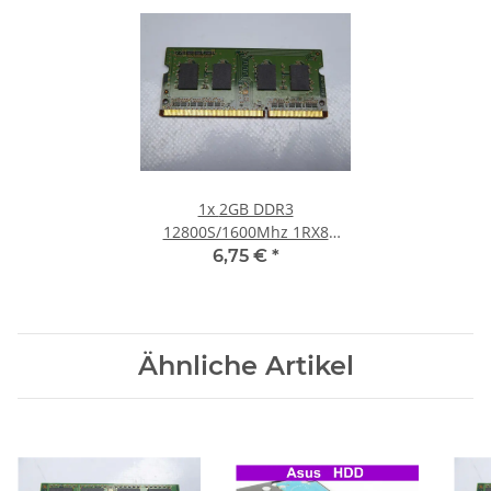
1x
2GB DDR3
12800S/1600Mhz 1RX8
Notebook SO-DIMM RAM
6,75 €
*
Modul PC3 1.5V Laptop
Speicher
Ähnliche Artikel