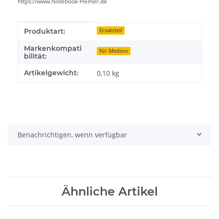
https://www.Notebook-Hemer.de
Produkteigenschaft
Wert
Produktart:
Ersatzteil
Markenkompati
für Medion
bilität:
Artikelgewicht:
0,10
kg
Benachrichtigen, wenn verfügbar
Ähnliche Artikel