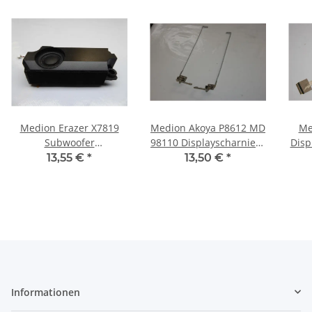
Medion Erazer X7819
Medion Akoya P8612 MD
Me
Subwoofer
98110 Displayscharniere
Disp
Soundspeaker #4680
incl. Leisten L+R
42
13,55 €
*
13,50 €
*
340820600 #3380
Informationen