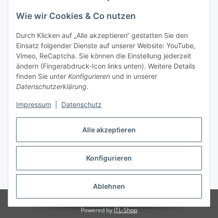
Wie wir Cookies & Co nutzen
Durch Klicken auf „Alle akzeptieren“ gestatten Sie den
Einsatz folgender Dienste auf unserer Website: YouTube,
Vimeo, ReCaptcha. Sie können die Einstellung jederzeit
ändern (Fingerabdruck-Icon links unten). Weitere Details
finden Sie unter
Konfigurieren
und in unserer
Datenschutzerklärung
.
Versandarten
Impressum
|
Datenschutz
Alle akzeptieren
Konfigurieren
Vertrag widerrufen
* Alle Preise inkl. gesetzlicher USt., zzgl.
Versand
Ablehnen
© Notebook Hemer
Powered by
JTL-Shop